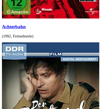
Achterbahn
(
1992
,
Fernsehserie
)