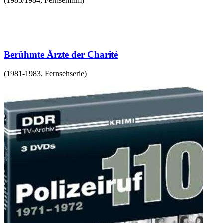
(
1983/1984
,
Fernsehfilm
)
Berühmte Ärzte der Charité
(
1981-1983
,
Fernsehserie
)