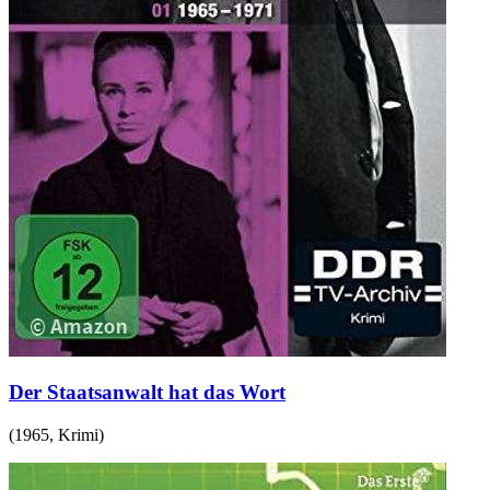
Der Staatsanwalt hat das Wort
(
1965
,
Krimi
)