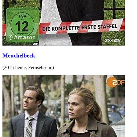
Meuchelbeck
(
2015-heute
,
Fernsehserie
)