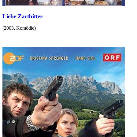
Liebe Zartbitter
(
2003
,
Komödie
)