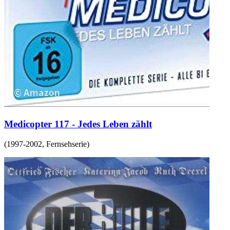
Medicopter 117 - Jedes Leben zählt
(
1997-2002
,
Fernsehserie
)