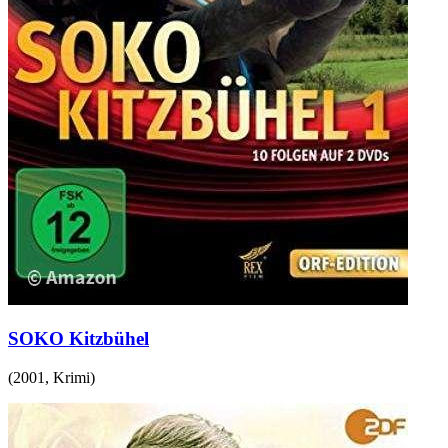
SOKO Kitzbühel
(
2001
,
Krimi
)