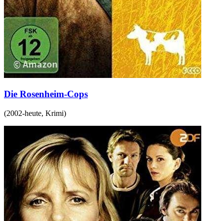
Die Rosenheim-Cops
(
2002-heute
,
Krimi
)