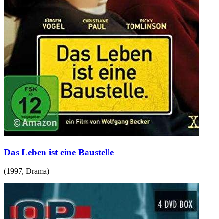
Das Leben ist eine Baustelle
(
1997
,
Drama
)