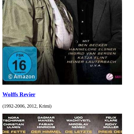
Wolffs Revier
(
1992-2006, 2012
,
Krimi
)