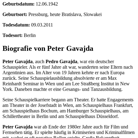
Geburtsdatum:
12.06.1942
Geburtsort:
Pressburg, heute Bratislava, Slowakei
Todesdatum:
09.03.2011
Todesort:
Berlin
Biografie von Peter Gavajda
Peter Gavajda
, auch
Pedro Gavajda
, war ein deutscher
Schauspieler. Als er fünf Jahre alt war, wanderten seine Eltern nach
Argentinien aus. Im Alter von 19 Jahren kehrte er nach Europa
zurück. Seine Schauspielausbildung absolvierte er am Max
Reinhardt Seminar in Wien und am Lee Straßberg Institut in New
York. Daneben machte er eine Gesangs- und Tanzausbildung.
Seine Schauspielkarriere begann am Theater. Er hatte Engagements
am Theater in der Josefstadt in Wien, am Schauspielhaus Frankfurt,
am Schauspielhaus Bochum, am Hamburger Schauspielhaus, am
Schillertheater in Berlin und am Schauspielhaus Düsseldorf.
Peter Gavajda
war ab Ende der 1980er Jahre auch für Film und
Fernsehen tätig. Er spielte häufig in Krimiserien und Kriminalfilmen
mit, wobei er oft negative Rollen spielte. Große Bekanntheit