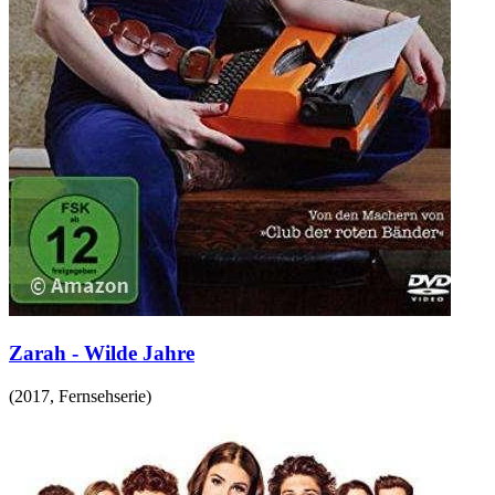
Zarah - Wilde Jahre
(
2017
,
Fernsehserie
)