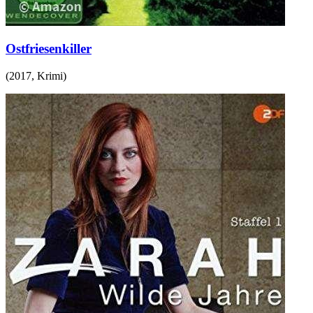
Ostfriesenkiller
(
2017
,
Krimi
)