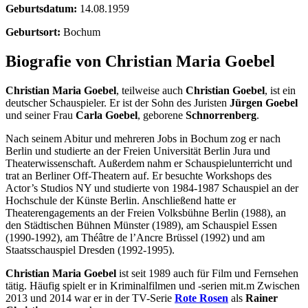
Geburtsdatum:
14.08.1959
Geburtsort:
Bochum
Biografie von Christian Maria Goebel
Christian Maria Goebel
, teilweise auch
Christian Goebel
, ist ein
deutscher Schauspieler. Er ist der Sohn des Juristen
Jürgen Goebel
und seiner Frau
Carla Goebel
, geborene
Schnorrenberg
.
Nach seinem Abitur und mehreren Jobs in Bochum zog er nach
Berlin und studierte an der Freien Universität Berlin Jura und
Theaterwissenschaft. Außerdem nahm er Schauspielunterricht und
trat an Berliner Off-Theatern auf. Er besuchte Workshops des
Actor’s Studios NY und studierte von 1984-1987 Schauspiel an der
Hochschule der Künste Berlin. Anschließend hatte er
Theaterengagements an der Freien Volksbühne Berlin (1988), an
den Städtischen Bühnen Münster (1989), am Schauspiel Essen
(1990-1992), am Théâtre de l’Ancre Brüssel (1992) und am
Staatsschauspiel Dresden (1992-1995).
Christian Maria Goebel
ist seit 1989 auch für Film und Fernsehen
tätig. Häufig spielt er in Kriminalfilmen und -serien mit.m Zwischen
2013 und 2014 war er in der TV-Serie
Rote Rosen
als
Rainer