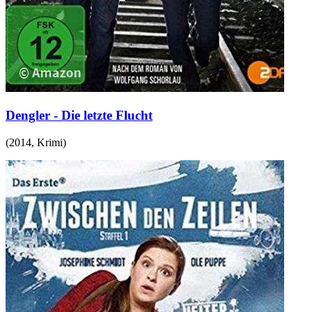
Dengler - Die letzte Flucht
(
2014
,
Krimi
)