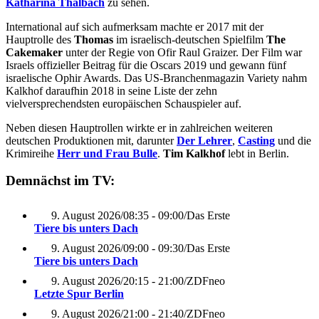
Katharina Thalbach
zu sehen.
International auf sich aufmerksam machte er 2017 mit der
Hauptrolle des
Thomas
im israelisch-deutschen Spielfilm
The
Cakemaker
unter der Regie von Ofir Raul Graizer. Der Film war
Israels offizieller Beitrag für die Oscars 2019 und gewann fünf
israelische Ophir Awards. Das US-Branchenmagazin Variety nahm
Kalkhof daraufhin 2018 in seine Liste der zehn
vielversprechendsten europäischen Schauspieler auf.
Neben diesen Hauptrollen wirkte er in zahlreichen weiteren
deutschen Produktionen mit, darunter
Der Lehrer
,
Casting
und die
Krimireihe
Herr und Frau Bulle
.
Tim Kalkhof
lebt in Berlin.
Demnächst im TV:
9. August 2026
/
08:35 - 09:00
/
Das Erste
Tiere bis unters Dach
9. August 2026
/
09:00 - 09:30
/
Das Erste
Tiere bis unters Dach
9. August 2026
/
20:15 - 21:00
/
ZDFneo
Letzte Spur Berlin
9. August 2026
/
21:00 - 21:40
/
ZDFneo