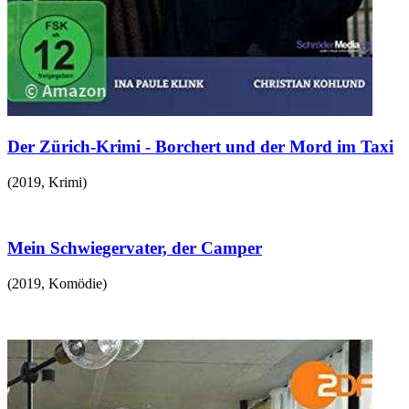
Der Zürich-Krimi - Borchert und der Mord im Taxi
(
2019
,
Krimi
)
Mein Schwiegervater, der Camper
(
2019
,
Komödie
)