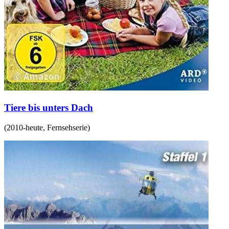
Tiere bis unters Dach
(
2010-heute
,
Fernsehserie
)