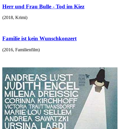
Herr und Frau Bulle - Tod im Kiez
(
2018
,
Krimi
)
Familie ist kein Wunschkonzert
(
2016
,
Familienfilm
)