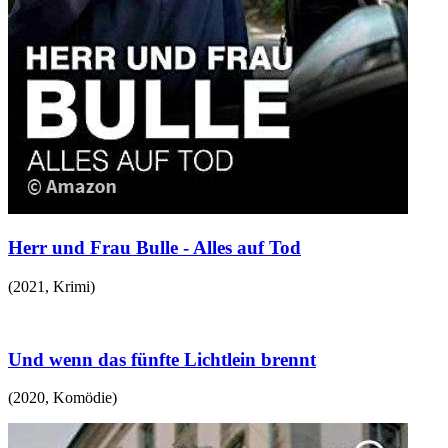
Herr und Frau Bulle - Alles auf Tod
(
2021
,
Krimi
)
Und wenn das fünfte Lichtlein brennt
(
2020
,
Komödie
)