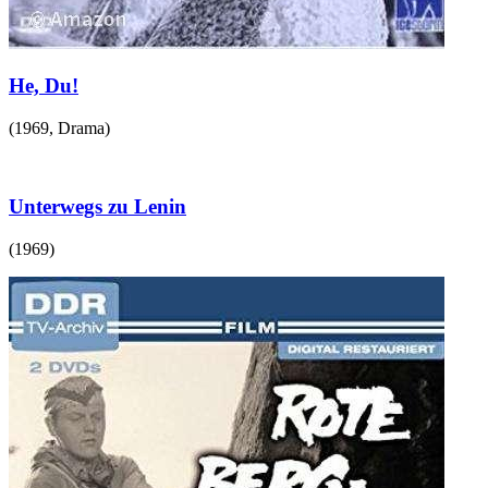
He, Du!
(
1969
,
Drama
)
Unterwegs zu Lenin
(
1969
)