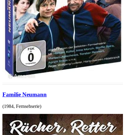
Familie Neumann
(
1984
,
Fernsehserie
)