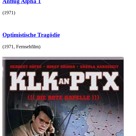
Anflug Alpha 1
(
1971
)
Optimistische Tragödie
(
1971
,
Fernsehfilm
)