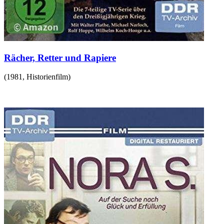
Rächer, Retter und Rapiere
(
1981
,
Historienfilm
)