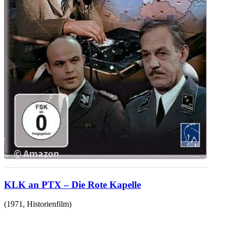
KLK an PTX – Die Rote Kapelle
(
1971
,
Historienfilm
)