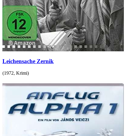
Leichensache Zernik
(
1972
,
Krimi
)