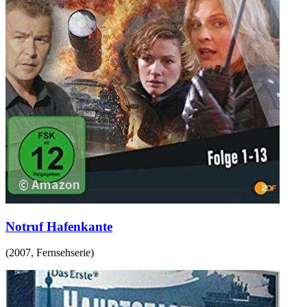
Notruf Hafenkante
(
2007
,
Fernsehserie
)