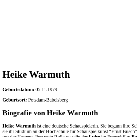
Heike Warmuth
Geburtsdatum:
05.11.1979
Geburtsort:
Potsdam-Babelsberg
Biografie von Heike Warmuth
Heike Warmuth
ist eine deutsche Schauspielerin. Sie begann ihre S
sie ihr Studium an der Hochschule für Schauspielkunst “Ernst Busch”
vor der Kamera. Ihre erste Rolle war die der
Luise
im Fernsehfilm
Ba