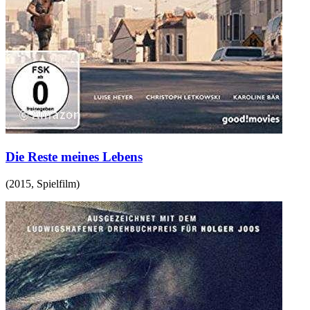
Die Reste meines Lebens
(
2015
,
Spielfilm
)