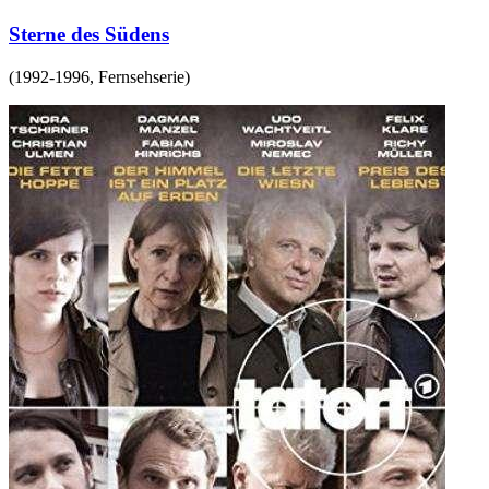
Sterne des Südens
(
1992-1996
,
Fernsehserie
)