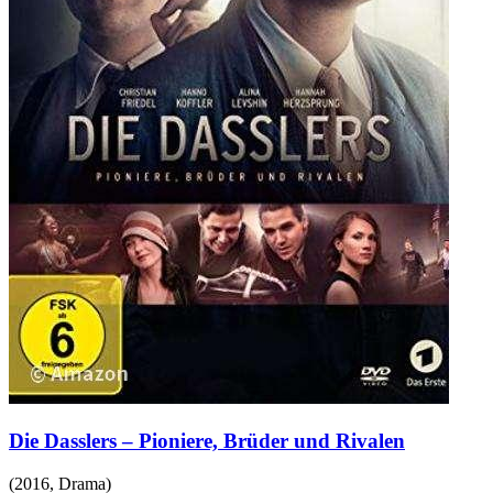
Die Dasslers – Pioniere, Brüder und Rivalen
(
2016
,
Drama
)