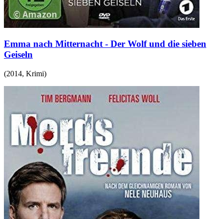
Emma nach Mitternacht - Der Wolf und die sieben
Geiseln
(
2014
,
Krimi
)