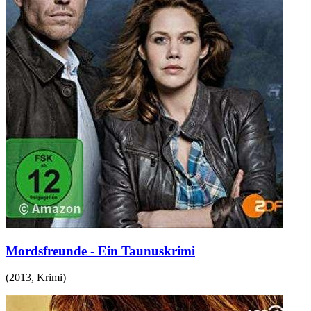
Mordsfreunde - Ein Taunuskrimi
(
2013
,
Krimi
)