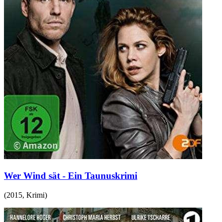
Wer Wind sät - Ein Taunuskrimi
(
2015
,
Krimi
)