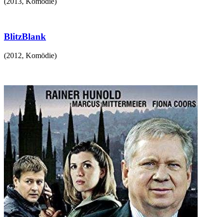
(
2013
,
Komödie
)
BlitzBlank
(
2012
,
Komödie
)