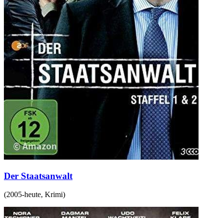
Der Staatsanwalt
(
2005-heute
,
Krimi
)