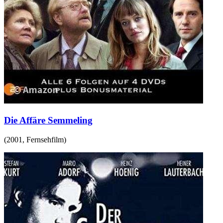
Die Affäre Semmeling
(
2001
,
Fernsehfilm
)