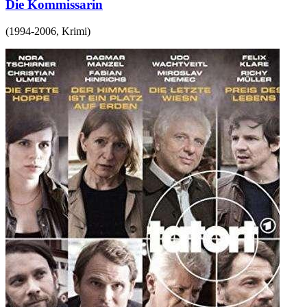
Die Kommissarin
(
1994-2006
,
Krimi
)