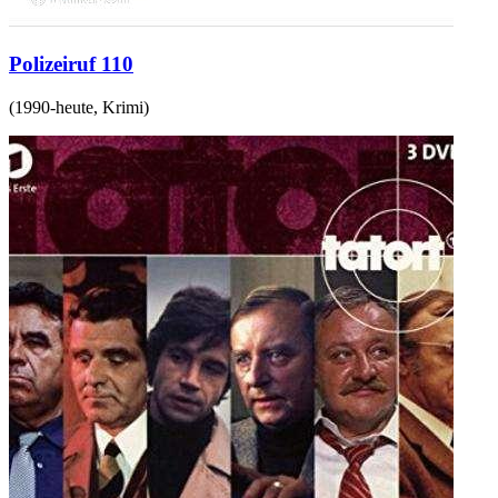
Polizeiruf 110
(
1990-heute
,
Krimi
)