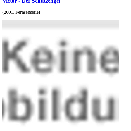
Victor - Der Schutzengel
(
2001
,
Fernsehserie
)