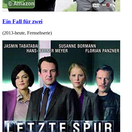
Ein Fall für zwei
(
2013-heute
,
Fernsehserie
)