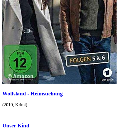
Wolfsland - Heimsuchung
(
2019
,
Krimi
)
Unser Kind