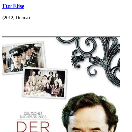
Für Elise
(
2012
,
Drama
)