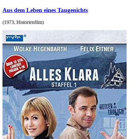
Aus dem Leben eines Taugenichts
(
1973
,
Historienfilm
)