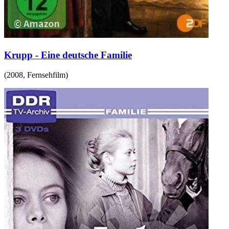
Krupp - Eine deutsche Familie
(
2008
,
Fernsehfilm
)