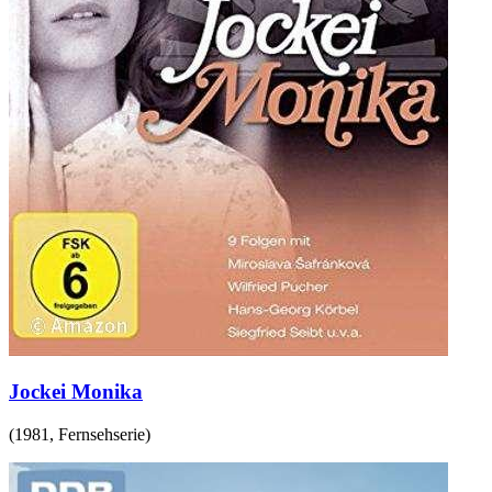
Jockei Monika
(
1981
,
Fernsehserie
)