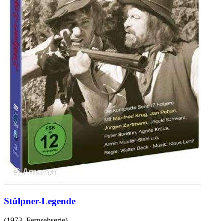
Stülpner-Legende
(
1973
,
Fernsehserie
)