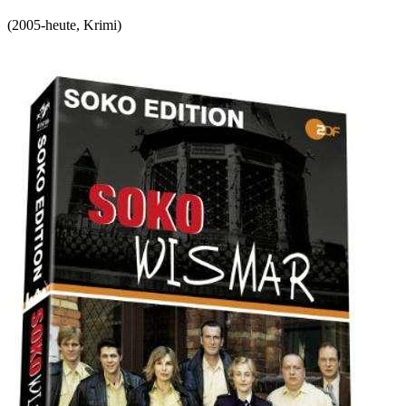
(
2005-heute
,
Krimi
)