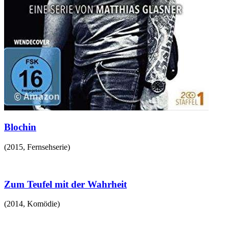
Blochin
(
2015
,
Fernsehserie
)
Zum Teufel mit der Wahrheit
(
2014
,
Komödie
)