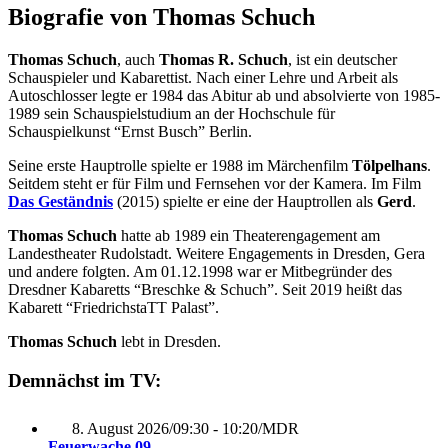
Biografie von Thomas Schuch
Thomas Schuch
, auch
Thomas R. Schuch
, ist ein deutscher
Schauspieler und Kabarettist. Nach einer Lehre und Arbeit als
Autoschlosser legte er 1984 das Abitur ab und absolvierte von 1985-
1989 sein Schauspielstudium an der Hochschule für
Schauspielkunst “Ernst Busch” Berlin.
Seine erste Hauptrolle spielte er 1988 im Märchenfilm
Tölpelhans
.
Seitdem steht er für Film und Fernsehen vor der Kamera. Im Film
Das Geständnis
(2015) spielte er eine der Hauptrollen als
Gerd
.
Thomas Schuch
hatte ab 1989 ein Theaterengagement am
Landestheater Rudolstadt. Weitere Engagements in Dresden, Gera
und andere folgten. Am 01.12.1998 war er Mitbegründer des
Dresdner Kabaretts “Breschke & Schuch”. Seit 2019 heißt das
Kabarett “FriedrichstaTT Palast”.
Thomas Schuch
lebt in Dresden.
Demnächst im TV:
8. August 2026
/
09:30 - 10:20
/
MDR
Feuerwache 09