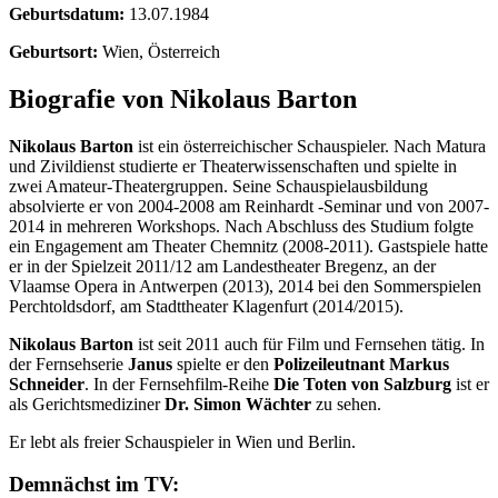
Geburtsdatum:
13.07.1984
Geburtsort:
Wien, Österreich
Biografie von Nikolaus Barton
Nikolaus Barton
ist ein österreichischer Schauspieler. Nach Matura
und Zivildienst studierte er Theaterwissenschaften und spielte in
zwei Amateur-Theatergruppen. Seine Schauspielausbildung
absolvierte er von 2004-2008 am Reinhardt -Seminar und von 2007-
2014 in mehreren Workshops. Nach Abschluss des Studium folgte
ein Engagement am Theater Chemnitz (2008-2011). Gastspiele hatte
er in der Spielzeit 2011/12 am Landestheater Bregenz, an der
Vlaamse Opera in Antwerpen (2013), 2014 bei den Sommerspielen
Perchtoldsdorf, am Stadttheater Klagenfurt (2014/2015).
Nikolaus Barton
ist seit 2011 auch für Film und Fernsehen tätig. In
der Fernsehserie
Janus
spielte er den
Polizeileutnant Markus
Schneider
. In der Fernsehfilm-Reihe
Die Toten von Salzburg
ist er
als Gerichtsmediziner
Dr. Simon Wächter
zu sehen.
Er lebt als freier Schauspieler in Wien und Berlin.
Demnächst im TV: