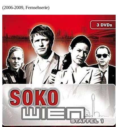
(
2006-2009
,
Fernsehserie
)