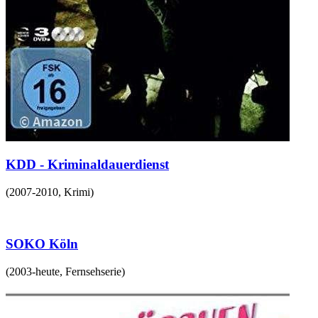
KDD - Kriminaldauerdienst
(
2007-2010
,
Krimi
)
SOKO Köln
(
2003-heute
,
Fernsehserie
)