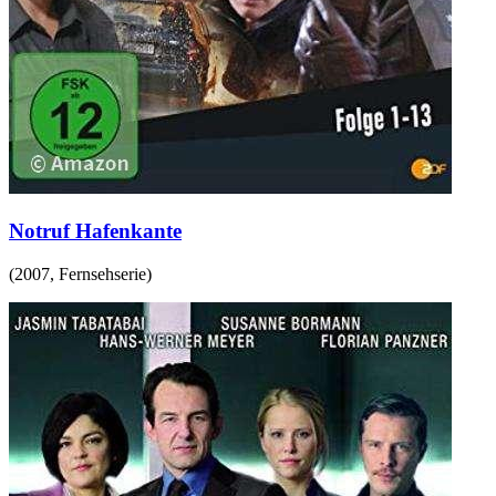
Notruf Hafenkante
(
2007
,
Fernsehserie
)