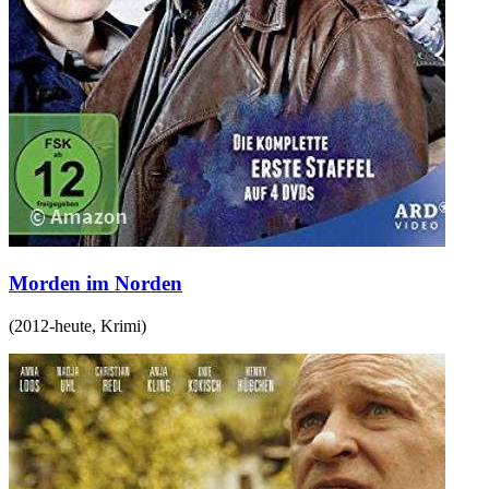
Morden im Norden
(
2012-heute
,
Krimi
)