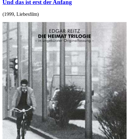
Und das ist erst der Anfang
(
1999
,
Liebesfilm
)