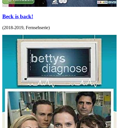
Beck is back!
(
2018-2019
,
Fernsehserie
)