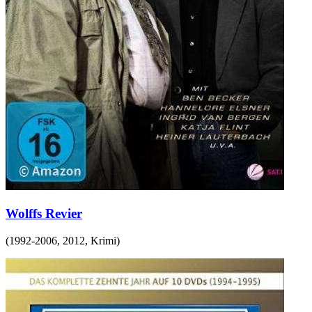
Wolffs Revier
(
1992-2006, 2012
,
Krimi
)