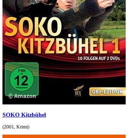
SOKO Kitzbühel
(
2001
,
Krimi
)