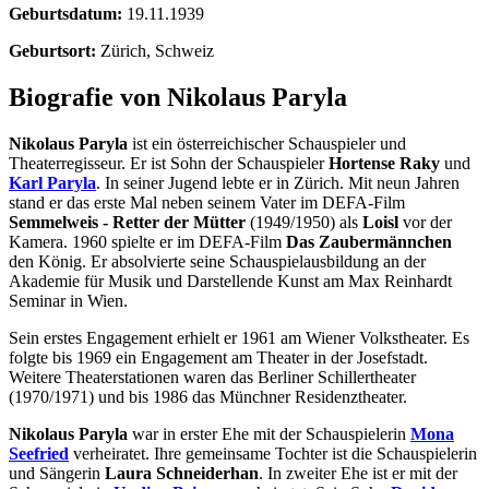
Geburtsdatum:
19.11.1939
Geburtsort:
Zürich, Schweiz
Biografie von Nikolaus Paryla
Nikolaus Paryla
ist ein österreichischer Schauspieler und
Theaterregisseur. Er ist Sohn der Schauspieler
Hortense Raky
und
Karl Paryla
. In seiner Jugend lebte er in Zürich. Mit neun Jahren
stand er das erste Mal neben seinem Vater im DEFA-Film
Semmelweis - Retter der Mütter
(1949/1950) als
Loisl
vor der
Kamera. 1960 spielte er im DEFA-Film
Das Zaubermännchen
den König. Er absolvierte seine Schauspielausbildung an der
Akademie für Musik und Darstellende Kunst am Max Reinhardt
Seminar in Wien.
Sein erstes Engagement erhielt er 1961 am Wiener Volkstheater. Es
folgte bis 1969 ein Engagement am Theater in der Josefstadt.
Weitere Theaterstationen waren das Berliner Schillertheater
(1970/1971) und bis 1986 das Münchner Residenztheater.
Nikolaus Paryla
war in erster Ehe mit der Schauspielerin
Mona
Seefried
verheiratet. Ihre gemeinsame Tochter ist die Schauspielerin
und Sängerin
Laura Schneiderhan
. In zweiter Ehe ist er mit der