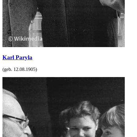
Karl Paryla
(geb.
12.08.1905
)