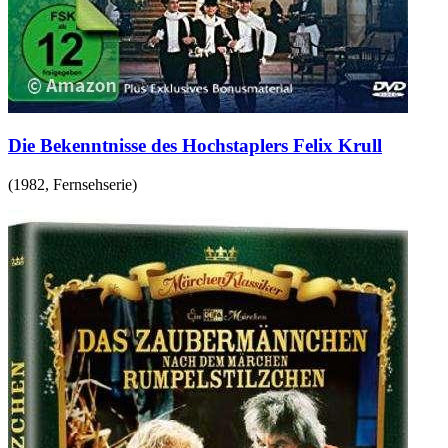
Die Bekenntnisse des Hochstaplers Felix Krull
(
1982
,
Fernsehserie
)