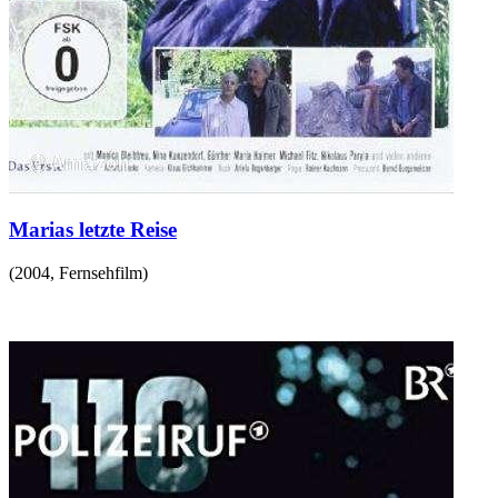
Marias letzte Reise
(
2004
,
Fernsehfilm
)