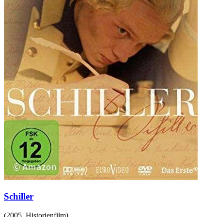
Schiller
(
2005
,
Historienfilm
)