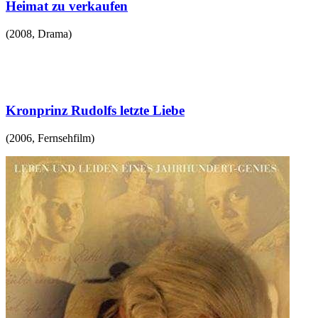
Heimat zu verkaufen
(
2008
,
Drama
)
Kronprinz Rudolfs letzte Liebe
(
2006
,
Fernsehfilm
)