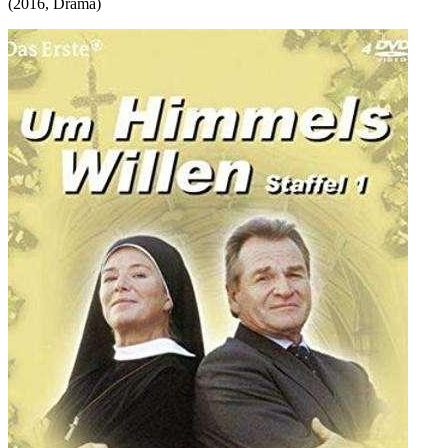
(
2016
,
Drama
)