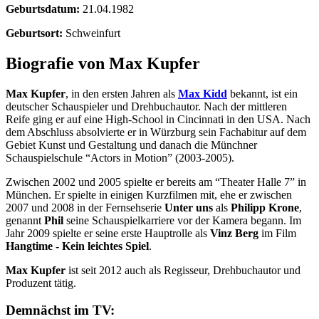
Geburtsdatum:
21.04.1982
Geburtsort:
Schweinfurt
Biografie von Max Kupfer
Max Kupfer
, in den ersten Jahren als
Max Kidd
bekannt, ist ein
deutscher Schauspieler und Drehbuchautor. Nach der mittleren
Reife ging er auf eine High-School in Cincinnati in den USA. Nach
dem Abschluss absolvierte er in Würzburg sein Fachabitur auf dem
Gebiet Kunst und Gestaltung und danach die Münchner
Schauspielschule “Actors in Motion” (2003-2005).
Zwischen 2002 und 2005 spielte er bereits am “Theater Halle 7” in
München. Er spielte in einigen Kurzfilmen mit, ehe er zwischen
2007 und 2008 in der Fernsehserie
Unter uns
als
Philipp Krone
,
genannt
Phil
seine Schauspielkarriere vor der Kamera begann. Im
Jahr 2009 spielte er seine erste Hauptrolle als
Vinz Berg
im Film
Hangtime - Kein leichtes Spiel
.
Max Kupfer
ist seit 2012 auch als Regisseur, Drehbuchautor und
Produzent tätig.
Demnächst im TV: