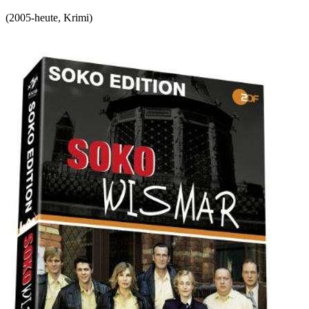
(
2005-heute
,
Krimi
)