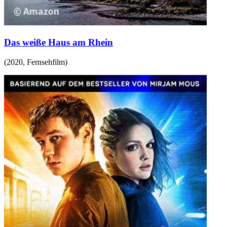
Das weiße Haus am Rhein
(
2020
,
Fernsehfilm
)