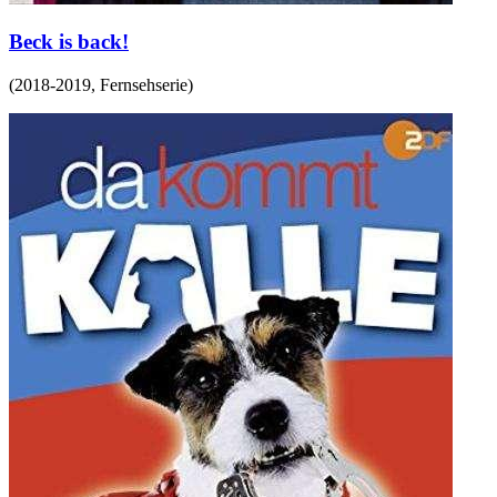
Beck is back!
(
2018-2019
,
Fernsehserie
)