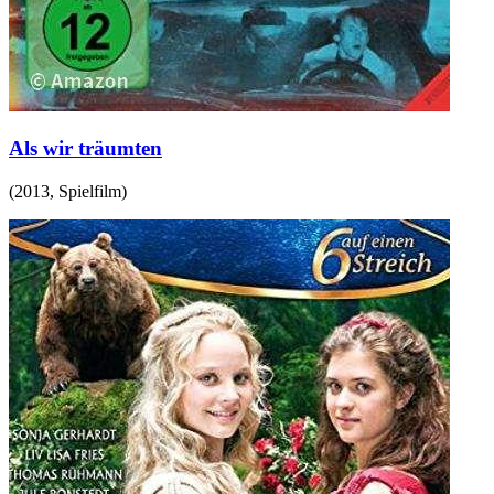
Als wir träumten
(
2013
,
Spielfilm
)