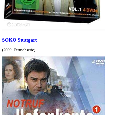
SOKO Stuttgart
(
2009
,
Fernsehserie
)