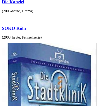
Die Kanzlei
(
2005-heute
,
Drama
)
SOKO Köln
(
2003-heute
,
Fernsehserie
)