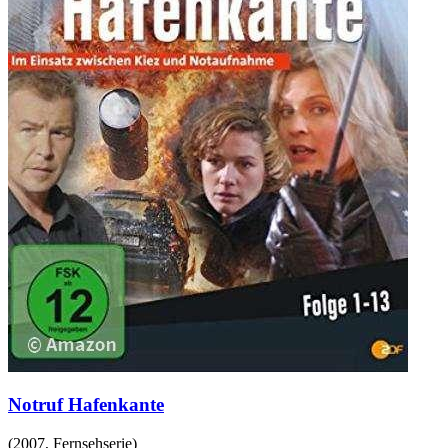
Notruf Hafenkante
(
2007
,
Fernsehserie
)