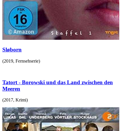
Sløborn
(
2019
,
Fernsehserie
)
Tatort - Borowski und das Land zwischen den
Meeren
(
2017
,
Krimi
)