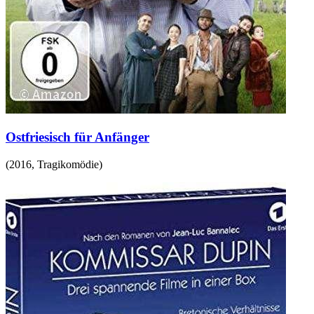
Ostfriesisch für Anfänger
(
2016
,
Tragikomödie
)