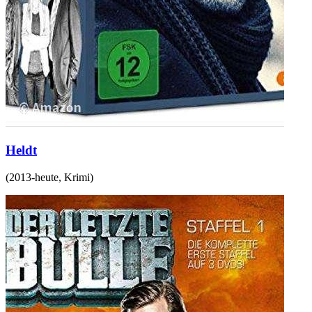
Heldt
(
2013-heute
,
Krimi
)