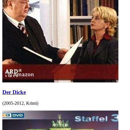
Der Dicke
(
2005-2012
,
Krimi
)