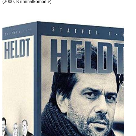
(
2000
,
Kriminalkomödie
)