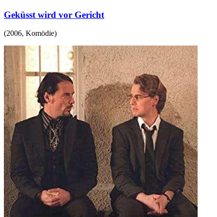
Geküsst wird vor Gericht
(
2006
,
Komödie
)