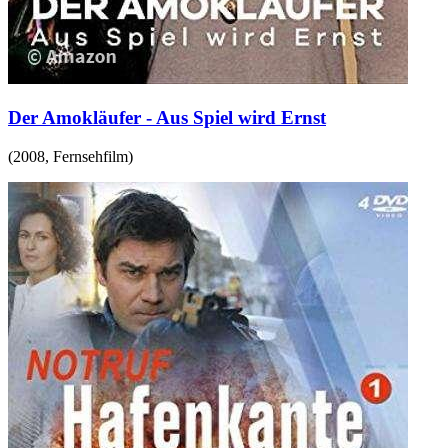
Der Amokläufer - Aus Spiel wird Ernst
(
2008
,
Fernsehfilm
)