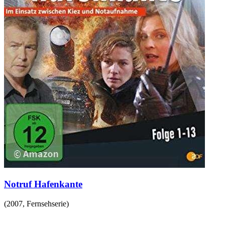
Notruf Hafenkante
(
2007
,
Fernsehserie
)