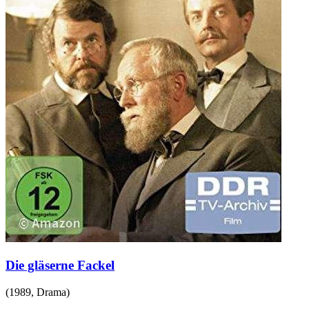
Die gläserne Fackel
(
1989
,
Drama
)