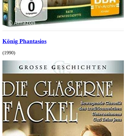
König Phantasios
(
1990
)