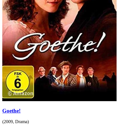
Goethe!
(
2009
,
Drama
)