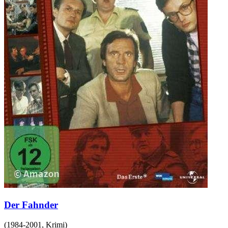
Der Fahnder
(
1984-2001
,
Krimi
)