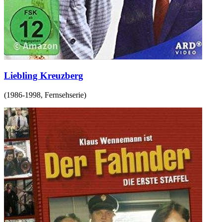
Liebling Kreuzberg
(
1986-1998
,
Fernsehserie
)