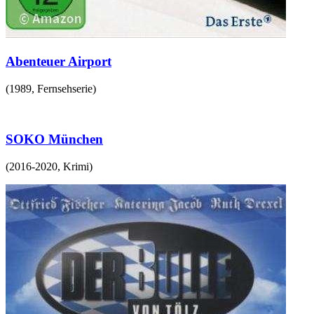
Abenteuer Airport
(
1989
,
Fernsehserie
)
SOKO München
(
2016-2020
,
Krimi
)