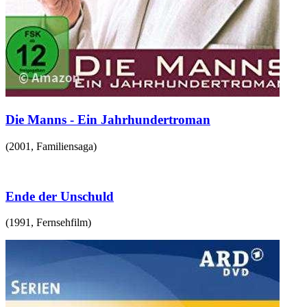
Die Manns - Ein Jahrhundertroman
(
2001
,
Familiensaga
)
Ende der Unschuld
(
1991
,
Fernsehfilm
)