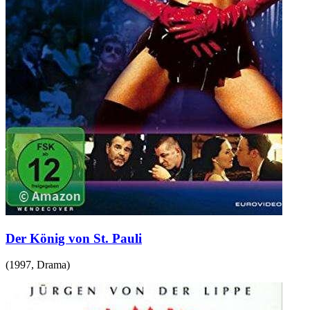
Der König von St. Pauli
(
1997
,
Drama
)