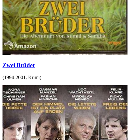
Zwei Brüder
(
1994-2001
,
Krimi
)