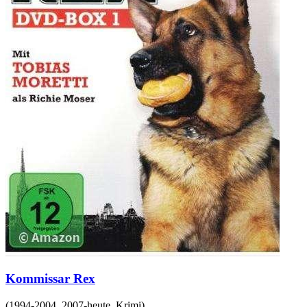
Kommissar Rex
(
1994-2004, 2007-heute
,
Krimi
)