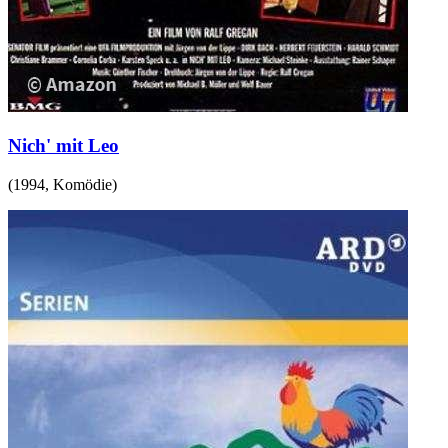
Nich' mit Leo
(
1994
,
Komödie
)