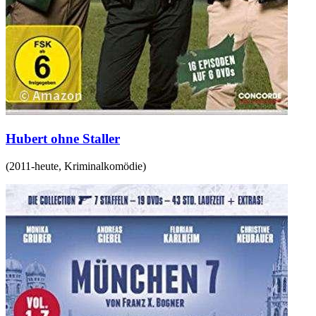
Hubert ohne Staller
(
2011-heute
,
Kriminalkomödie
)