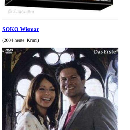
SOKO Wismar
(
2004-heute
,
Krimi
)