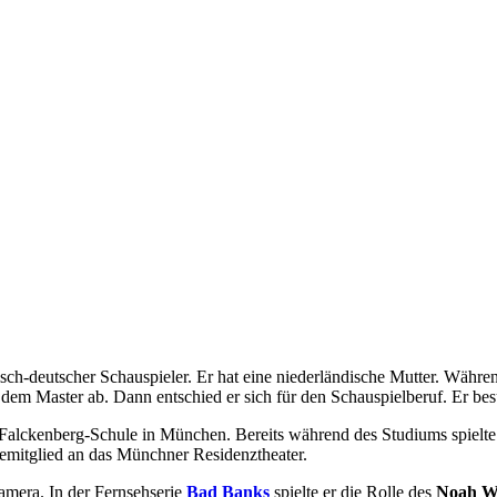
aelisch-deutscher Schauspieler. Er hat eine niederländische Mutter. Währ
em Master ab. Dann entschied er sich für den Schauspielberuf. Er besu
o-Falckenberg-Schule in München. Bereits während des Studiums spielt
lemitglied an das Münchner Residenztheater.
amera. In der Fernsehserie
Bad Banks
spielte er die Rolle des
Noah W