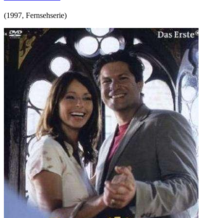
(
1997
,
Fernsehserie
)