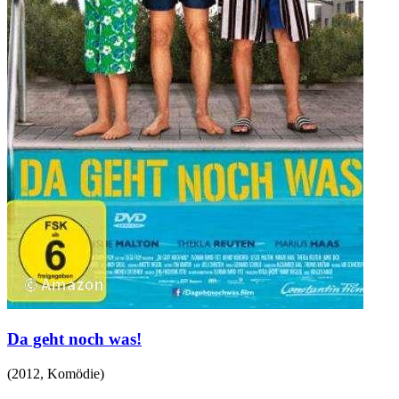
Da geht noch was!
(
2012
,
Komödie
)