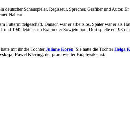
ein deutscher Schauspieler, Regisseur, Sprecher, Grafiker und Autor. 
einer Näherin.
em Futtermittelgeschäft. Danach war er arbeitslos. Später war er als H
 und 1945 lebte er im Exil in der Sowjetunion. Dort spielte er 1935 
.
 hatte mit ihr die Tochter
Juliane Korén
. Sie hatte die Tochter
Helga 
wskaja
,
Pawel Klering
, der promovierter Biophysiker ist.