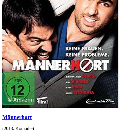
Männerhort
(
2013
,
Komödie
)