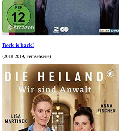
Beck is back!
(
2018-2019
,
Fernsehserie
)