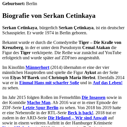
Geburtsort:
Berlin
Biografie von Serkan Cetinkaya
Serkan Cetinkaya
, bürgerlich
Serkan Çetinkaya
, ist ein deutscher
Schauspieler. Er wurde 1974 in Berlin geboren.
Bekannt wurde er durch die Comedyreihe
Tiger – Die Kralle von
Kreuzberg
, in der er unter dem Pseudonym
Cemal Atakan
die
Figur des
Tiger
verkörperte. Die Reihe war zunächst auf YouTube
erfolgreich und wurde später auf ZDFneo ausgestrahlt.
Im Kinofilm
Männerhort
(2014) übernahm er eine der vier
männlichen Hauptrollen und spielte die Figur
Aykut
an der Seite
von
Elyas M’Barek
und
Christoph Maria Herbst
. Ebenfalls 2014
war er in
Einmal Hans mit scharfer Soße
und in
Auf das Leben!
zu sehen.
Im Jahr 2015 folgten Rollen im Fernsehfilm
Die Insassen
sowie in
der Komödie
Macho Man
. Ab 2016 war er in einer Episode der
ZDF-Serie
Letzte Spur Berlin
zu sehen. Von 2018 bis 2019 hatte
er eine Nebenrolle in der RTL-Serie
Beck is back!
. 2018 trat er
zudem in der ARD-Serie
Die Heiland – Wir sind Anwalt
auf
sowie in einem weiteren Auftritt in der Hamburger Krimiserie