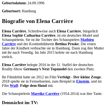
Geburtsdatum:
24.09.1996
Geburtsort:
Hamburg
Biografie von Elena Carrière
Elena Carrière
, Schreibweise auch
Elena Carriere
, bürgerlich
Elena Sophie Catharina Carrière
, ist ein deutsches Model und
Schauspielerin. Sie ist die Tochter des Schauspielers
Mathieu
Carrière
und der Kostümbildnerin
Bettina Proske
. Die ersten
Jahre der Kindheit verbrachte sie in Hamburg. Dann zog ihre Mutter
mit ihr nach Venedig. Im Jahr 2015 kehrte sie nach Hamburg
zurück.
Elena Carrière
belegte 2016 in der 11. Staffel der deutschen
Reality-Show
Germany’s Next Topmodel
den zweiten Platz.
Ihr Filmdebüt hatte sie 2012 im Film
Verfolgt - Der kleine Zeuge
.
2018 spielte sie in Fernsehserien, zum Beispiel in
Einstein
, und im
Film
Wuff
- Folge dem Hund
mit.
Die Schauspielerin
Mareike Carrière
(1954-2014) war ihre Tante.
Demnächst im TV: