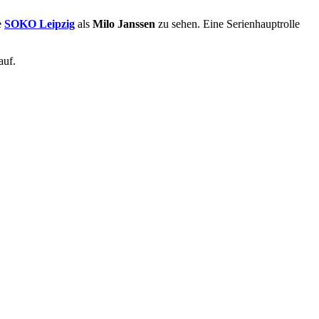
e
SOKO Leipzig
als
Milo Janssen
zu sehen. Eine Serienhauptrolle
auf.