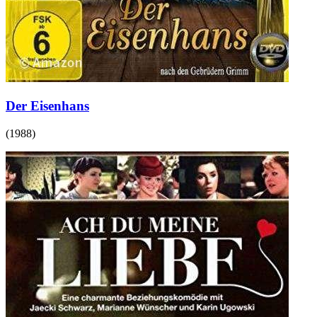
Der Eisenhans
(
1988
)