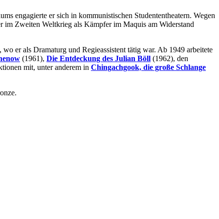
diums engagierte er sich in kommunistischen Studententheatern. Wegen
o er im Zweiten Weltkrieg als Kämpfer im Maquis am Widerstand
o er als Dramaturg und Regieassistent tätig war. Ab 1949 arbeitete
thenow
(1961),
Die Entdeckung des Julian Böll
(1962), den
ktionen mit, unter anderem in
Chingachgook, die große Schlange
ronze.