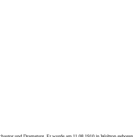
uchautor und Dramaturg. Er wurde am 11.08.1910 in Woltrop geboren.