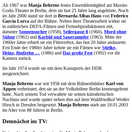
Ab 1967 war
Manja Behrens
festes Ensemblemitglied am Maxim-
Gorki-Theater in Berlin, dem sie fast 25 Jahre lang angehörte. Noch
im Jahr 2000 stand sie dort in
Bernarda Albas Haus
von
Federico
García Lorca
auf der Bühne. Neben ihrer Theaterarbeit wirkte sie
in zahlreichen DEFA-Filmen und Fernsehproduktionen mit,
darunter
Sonnensucher
(1958),
Seilergasse 8
(1960),
Mord ohne
Sühne
(1962) und
Karbid und Sauerampfer
(1963). Mitte der
1960er Jahre erhielt sie ein Filmverbot, das fast 20 Jahre andauerte.
Erst Ende der 1980er Jahre kehrte sie mit Filmen wie
Stielke,
Heinz, fünfzehn …
(1986) und
Das große Fest
(1992) vor die
Kamera zurück.
Im Jahr 1974 wurde sie mit dem Kunstpreis der DDR
ausgezeichnet.
Manja Behrens
war seit 1958 mit dem Bühnenbildner
Karl von
Appen
verheiratet, den sie an der Volksbühne Berlin kennengelernt
hatte. Nach seinem Tod verwaltete sie seinen künstlerischen
Nachlass und wurde später neben ihm auf dem Waldfriedhof Weißer
Hirsch in Dresden beigesetzt.
Manja Behrens
starb am 18.01.2003
im Alter von 88 Jahren in Berlin.
Demnächst im TV: