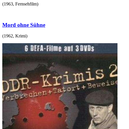
(
1963
,
Fernsehfilm
)
Mord ohne Sühne
(
1962
,
Krimi
)