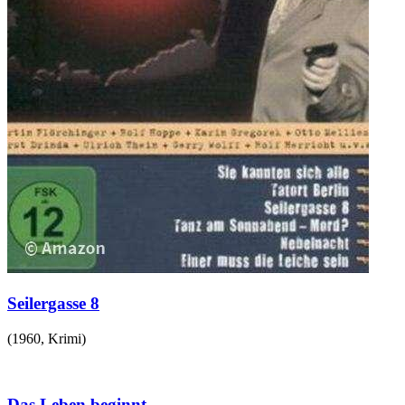
Seilergasse 8
(
1960
,
Krimi
)
Das Leben beginnt