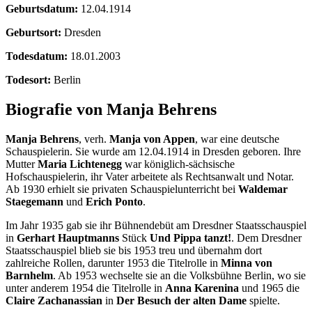
Geburtsdatum:
12.04.1914
Geburtsort:
Dresden
Todesdatum:
18.01.2003
Todesort:
Berlin
Biografie von Manja Behrens
Manja Behrens
, verh.
Manja von Appen
, war eine deutsche
Schauspielerin. Sie wurde am 12.04.1914 in Dresden geboren. Ihre
Mutter
Maria Lichtenegg
war königlich-sächsische
Hofschauspielerin, ihr Vater arbeitete als Rechtsanwalt und Notar.
Ab 1930 erhielt sie privaten Schauspielunterricht bei
Waldemar
Staegemann
und
Erich Ponto
.
Im Jahr 1935 gab sie ihr Bühnendebüt am Dresdner Staatsschauspiel
in
Gerhart Hauptmanns
Stück
Und Pippa tanzt!
. Dem Dresdner
Staatsschauspiel blieb sie bis 1953 treu und übernahm dort
zahlreiche Rollen, darunter 1953 die Titelrolle in
Minna von
Barnhelm
. Ab 1953 wechselte sie an die Volksbühne Berlin, wo sie
unter anderem 1954 die Titelrolle in
Anna Karenina
und 1965 die
Claire Zachanassian
in
Der Besuch der alten Dame
spielte.