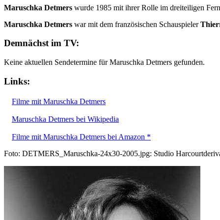
Maruschka Detmers
wurde 1985 mit ihrer Rolle im dreiteiligen Fer
Maruschka Detmers
war mit dem französischen Schauspieler
Thier
Demnächst im TV:
Keine aktuellen Sendetermine für Maruschka Detmers gefunden.
Links:
Filme mit Maruschka Detmers
Maruschka Detmers bei Wikipedia
Filme mit Maruschka Detmers bei Amazon *
Foto: DETMERS_Maruschka-24x30-2005.jpg: Studio Harcourtderivativ